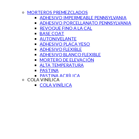
MORTEROS PREMEZCLADOS
ADHESIVO IMPERMEABLE PENNSYLVANIA
ADHESIVO PORCELLANATO PENNSYLVANIA
REVOQUE FINO A LA CAL
BASE COAT
AUTONIVELANTE
ADHESIVO PLACA YESO
ADHESIVO FLEXIBLE
ADHESIVO BLANCO FLEXIBLE
MORTERO DE ELEVACIÓN
ALTA TEMPERATURA
PASTINA
PASTINA ACRÍLICA
COLA VINÍLICA
SEPARADOR DE CERAMICA
COLA VINÍLICA
CAL PARA PINTAR
PORTLAND BLANCO
BICOMPONENTE CEMENTICIO
MASSA MAIS