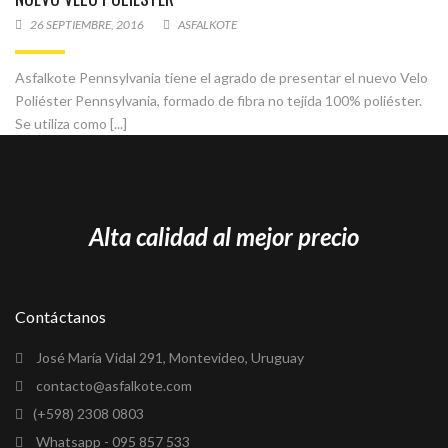
26 SEPTIEMBRE, 2016
ASFALKOTE
Asfalkote Pennsylvania tiene el agrado de presentar el nuevo Velo
Poliéster Pennsylvania, formado de fibra no tejida 100% poliéster.
Se utiliza como [...]
Alta calidad al mejor precio
Contáctanos
José María Vidal 291, Montevideo, Uruguay
contacto@asfalkote.com
(+598) 2308 0803
Whatsapp - 095 857 533